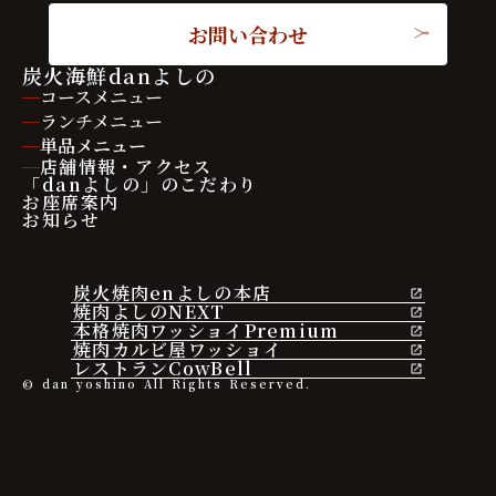
お問い合わせ
炭火海鮮danよしの
コースメニュー
ランチメニュー
単品メニュー
店舗情報・アクセス
「danよしの」のこだわり
お座席案内
お知らせ
炭火焼肉enよしの本店
焼肉よしのNEXT
本格焼肉ワッショイPremium
焼肉カルビ屋ワッショイ
レストランCowBell
© dan yoshino All Rights Reserved.