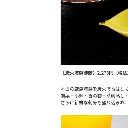
【炭火海鮮御膳】2,273円（税込2
本日の厳選海鮮を炭火で香ばし
前菜・小鉢・香の物・茶碗蒸し
さらに
新鮮な刺身
も盛り込まれ