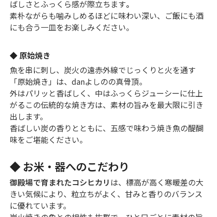
ばしさとふっくら感が際立ちます
。
素朴ながらも噛みしめるほどに味わい深い、ご飯にも酒
にも合う一皿をお楽しみください。
◆ 原始焼き
魚を串に刺し、炭火の遠赤外線でじっくりと火を通す
「原始焼き」は、danよしのの真骨頂。
外はパリッと香ばしく、中はふっくらジューシーに仕上
がるこの伝統的な焼き方は、素材の旨みを最大限に引き
出します。
香ばしい炭の香りとともに、五感で味わう焼き魚の醍醐
味をご堪能ください。
◆ お米・器へのこだわり
御殿場で育まれたコシヒカリ
は、標高が高く寒暖差の大
きい気候により、粒立ちがよく、甘みと香りのバランス
に優れています。