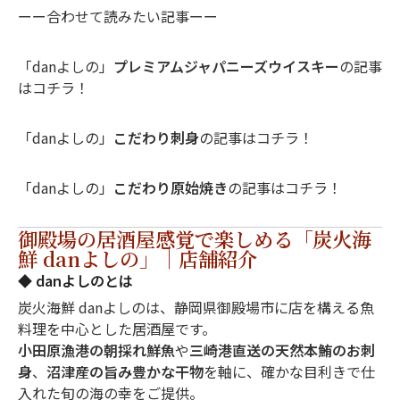
ーー合わせて読みたい記事ーー
「danよしの」
プレミアムジャパニーズウイスキー
の記事
は
コチラ！
「danよしの」
こだわり刺身
の記事は
コチラ！
「danよしの」
こだわり原始焼き
の記事は
コチラ！
御殿場の居酒屋感覚で楽しめる「炭火海
鮮 danよしの」｜店舗紹介
◆ danよしのとは
炭火海鮮 danよしのは、静岡県御殿場市に店を構える魚
料理を中心とした居酒屋です。
小田原漁港の朝採れ鮮魚
や
三崎港直送の天然本鮪のお刺
身
、
沼津産の旨み豊かな干物
を軸に、確かな目利きで仕
入れた旬の海の幸をご提供。