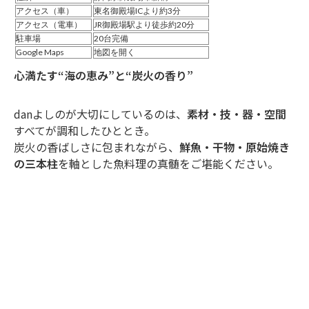
アクセス（車）
東名御殿場ICより約3分
アクセス（電車）
JR御殿場駅より徒歩約20分
駐車場
20台完備
Google Maps
地図を開く
心満たす“海の恵み”と“炭火の香り”
danよしのが大切にしているのは、
素材・技・器・空間
すべてが調和したひととき。
炭火の香ばしさに包まれながら、
鮮魚・干物・原始焼き
の三本柱
を軸とした魚料理の真髄をご堪能ください。