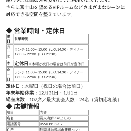
連れやご年配の方も安心してご利用いただけます。
さらに富士山を望めるVIPルームなど
さまざまなシーンに
対応できる空間
を整えています。
◆ 営業時間・定休日
曜
営業時間
日
月
ランチ 11:00～15:00（L.O.14:30）ディナー
～
17:00～22:00（L.O.21:30）
水
定休日
木
※木曜が祝日の場合は前日が定休日
金
ランチ 11:00～15:00（L.O.14:30）ディナー
～
17:00～22:00（L.O.21:30）
日
定休日
：木曜日（祝日の場合は前日）
年末年始休業
：12月31日・1月1日
総座席数
：107席／最大宴会人数：24名（貸切応相談）
◆ 店舗情報
項目
内容
店名
炭火海鮮 danよしの
電話番号
0550-88-8937
住所
静岡県御殿場市新橋629-1