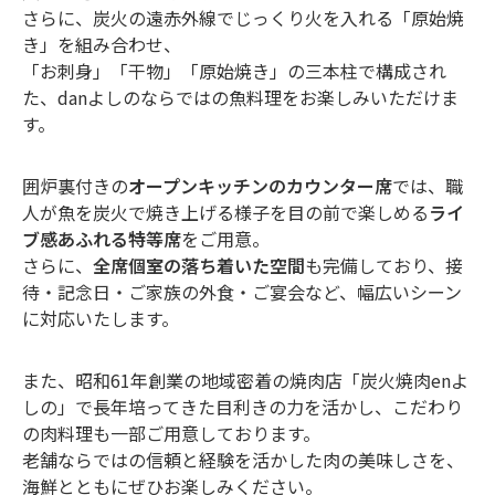
さらに、炭火の遠赤外線でじっくり火を入れる「原始焼
き」を組み合わせ、
「お刺身」「干物」「原始焼き」の三本柱で構成され
た、danよしのならではの魚料理をお楽しみいただけま
す。
囲炉裏付きの
オープンキッチンのカウンター席
では、職
人が魚を炭火で焼き上げる様子を目の前で楽しめる
ライ
ブ感あふれる特等席
をご用意。
さらに、
全席個室の落ち着いた空間
も完備しており、接
待・記念日・ご家族の外食・ご宴会など、幅広いシーン
に対応いたします。
また、昭和61年創業の地域密着の焼肉店「炭火焼肉enよ
しの」で長年培ってきた目利きの力を活かし、こだわり
の肉料理も一部ご用意しております。
老舗ならではの信頼と経験を活かした肉の美味しさを、
海鮮とともにぜひお楽しみください。