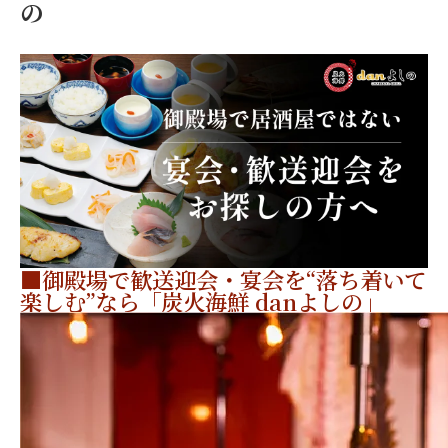
の
■御殿場で歓送迎会・宴会を“落ち着いて
楽しむ”なら「炭火海鮮 danよしの」