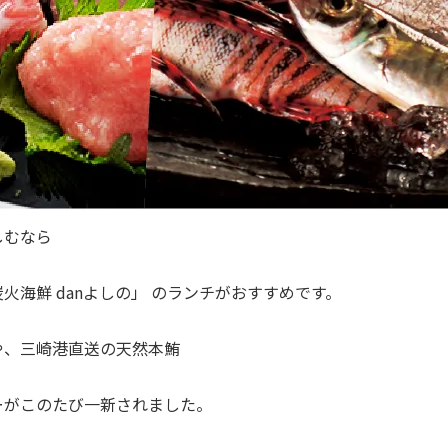
しむなら
火海鮮 danよしの」 のランチがおすすめです。
や、三崎港直送の天然本鮪
ーがこのたび一新されました。