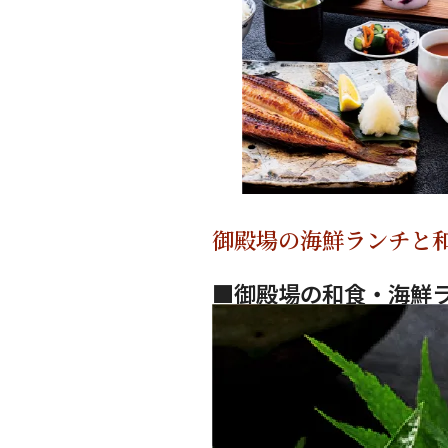
御殿場の海鮮ランチと和
■御殿場の和食・海鮮