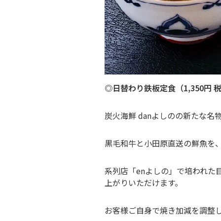
◎日替わり鉄板定食（1,350円 税
炭火海鮮 danよしのの新たな
黒毛和牛と小田原直送の鮮魚を
系列店「enよしの」で培われ
上がりいただけます。
お客様ご自身で焼き加減を調整